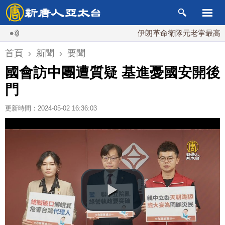
伊朗革命衛隊元老掌最高國安會 
首頁
›
新聞
›
要聞
國會訪中團遭質疑 基進憂國安開後
門
更新時間：2024-05-02 16:36:03