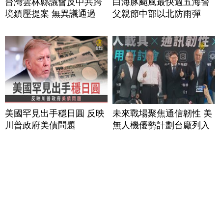
台灣雲林縣議會反中共跨
白海豚颱風最快週五海警
境鎮壓提案 無異議通過
父親節中部以北防雨彈
美國罕見出手穩日圓 反映
未來戰場聚焦通信韌性 美
川普政府美債問題
無人機優勢計劃台廠列入