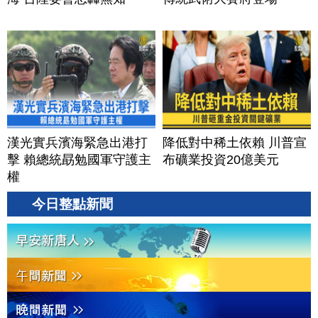
漢光實兵濱海緊急出港打
降低對中稀土依賴 川普宣
擊 賴總統勗勉國軍守護主
布礦業投資20億美元
權
今日整點新聞