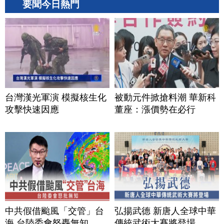
要聞今日熱門
台灣漢光軍演 模擬核生化
被動元件掀搶料潮 華新科
攻擊快速因應
董座：漲價勢在必行
中共假借颱風「交管」台
弘揚武德 新唐人全球中華
海 台陸委會怒轟無知
傳統武術大賽將登場