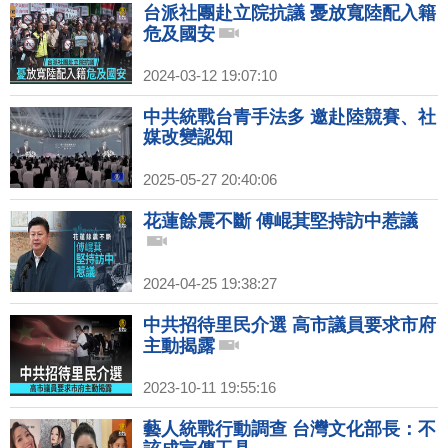
台派社團赴立院抗議 憂放寬陸配入籍
危及國安
2024-03-12 19:07:10
中共統戰台青手法多 邀赴陸競賽、社
媒改變認知
2025-05-27 20:40:06
花蓮餘震不斷 傅崐萁堅持訪中惹議
2024-04-25 19:38:27
中共招待里民介選 高市議員要求市府
主動揭露
2023-10-11 19:55:16
藝人統戰行動調查 台灣文化部長：不