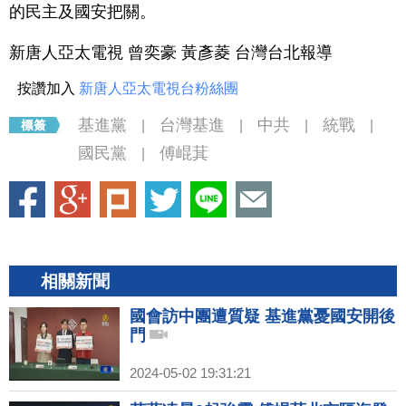
的民主及國安把關。
新唐人亞太電視 曾奕豪 黃彥菱 台灣台北報導
按讚加入
新唐人亞太電視台粉絲團
基進黨
台灣基進
中共
統戰
|
|
|
|
國民黨
傅崐萁
|
相關新聞
國會訪中團遭質疑 基進黨憂國安開後
門
2024-05-02 19:31:21