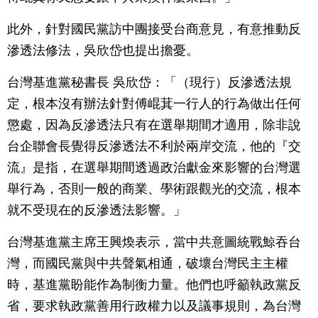
此外，針對國民黨訪中團接受台商意見，有意推動反
滲透法修法，吳欣岱也提出擔憂。
台灣基進黨秘書長 吳欣岱：「（現行）反滲透法規
定，根本沒有辦法針對傅崐萁一行人的行為做出任何
懲處，因為反滲透法只有在選舉期間才適用，除非說
台企聯會長覺得反滲透法不利於兩岸交流，他的『交
流』是指，在選舉期間透過政治獻金來影響的台灣選
舉行為，否則一般的商業、學術跟觀光的交流，根本
就不受現在的反滲透法影響。」
台灣基進黨主席王興煥表示，當中共意圖統戰鯨吞台
灣，而國民黨與中共聲氣相通，破壞台灣民主主權
時，基進黨盼能作為制衡力量。他們也呼籲執政黨反
省，要求執政黨善用行政權力以及議事規則，為台灣