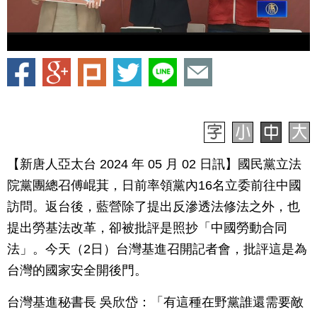
【新唐人亞太台 2024 年 05 月 02 日訊】國民黨立法
院黨團總召傅崐萁，日前率領黨內16名立委前往中國
訪問。返台後，藍營除了提出反滲透法修法之外，也
提出勞基法改革，卻被批評是照抄「中國勞動合同
法」。今天（2日）台灣基進召開記者會，批評這是為
台灣的國家安全開後門。
台灣基進秘書長 吳欣岱：「有這種在野黨誰還需要敵