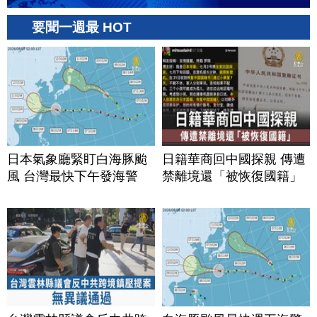
要聞一週最 HOT
日本氣象廳緊盯白海豚颱
日籍華商回中國探親 傳遭
風 台灣最快下午發海警
禁離境還「被恢復國籍」