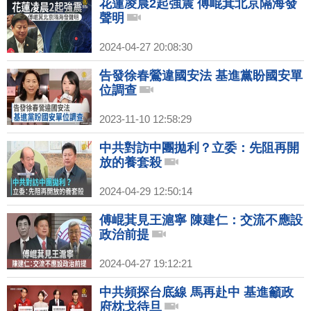
花蓮凌晨2起強震 傅崐萁北京隔海發
聲明
2024-04-27 20:08:30
告發徐春鶯違國安法 基進黨盼國安單
位調查
2023-11-10 12:58:29
中共對訪中團拋利？立委：先阻再開
放的養套殺
2024-04-29 12:50:14
傅崐萁見王滬寧 陳建仁：交流不應設
政治前提
2024-04-27 19:12:21
中共頻探台底線 馬再赴中 基進籲政
府枕戈待旦