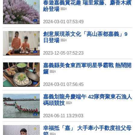
春遊嘉義賞花趣 瑞里紫藤、麝香木繽
紛登場
2024-03-01 07:53:49
創意展現茶文化「高山茶都嘉義」9
日登場
2023-12-05 07:52:23
嘉義縣美食東西軍明星爭霸戰 熱鬧開
鑼
2024-03-01 07:56:45
嘉義划龍舟慶端午 42隊齊聚東石漁人
碼頭競技
2024-06-11 13:29:03
幸福抵「嘉」 大手牽小手歡度祖父母
節