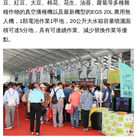
豆、紅豆、大豆、棉花、花生、油葵、蘿蔔等多種雜
糧作物的真空播種機以及最新機型的EG5 20L 農用無
人機，1顆電池作業1甲地，20公升大水箱容量噴灑面
積可達5分地，具有可連續作業、減少替換作業等優
點。