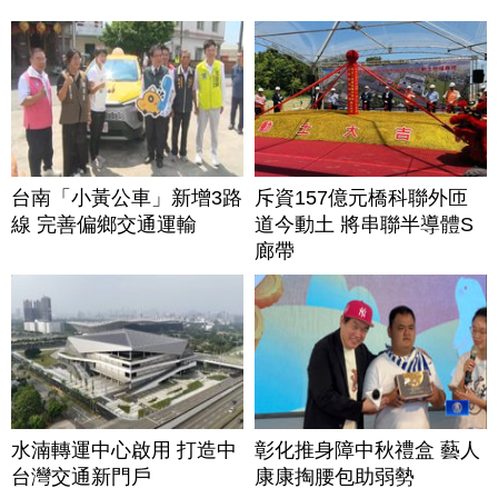
台南「小黃公車」新增3路
斥資157億元橋科聯外匝
線 完善偏鄉交通運輸
道今動土 將串聯半導體S
廊帶
水湳轉運中心啟用 打造中
彰化推身障中秋禮盒 藝人
台灣交通新門戶
康康掏腰包助弱勢