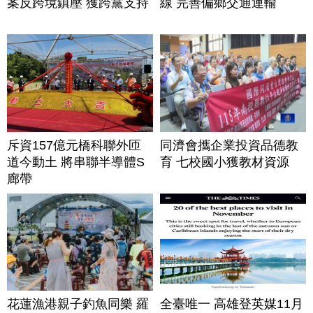
案反跨境鎮壓 獲跨黨支持
線 完善偏鄉交通運輸
斥資157億元橋科聯外匝
同濟會攜企業投資品德教
道今動土 將串聯半導體S
育 七校國小獲教材資源
廊帶
花蓮漁港親子釣魚同樂 羅
全臺唯一 高雄登英媒11月