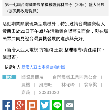
第十七屆台灣國際農業機械暨資材展今（20日）盛大開展
（嘉義縣政府提供）
活動期間除展現新型農機外，特別邀請台灣國寶藝人
黃西田於22日下午3點在活動舞台舉辦見面會，與在場
民眾共同見證台灣農機發展的進步與美好。
（新唐人亞太電視 方雅嫻 王媛 整理報導/責任編輯：
陳思齊）
按讚加入
新唐人亞太電視台粉絲團
國際農機展
台灣農機工業同業公會
|
|
農機
姚志旺
林瑞峰
翁章梁
|
|
|
|
嘉義
20231020
|