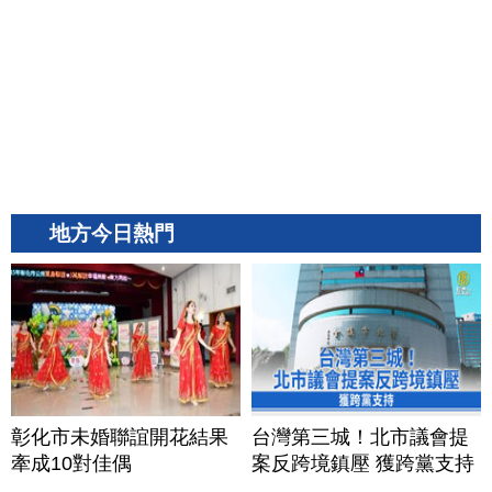
地方今日熱門
彰化市未婚聯誼開花結果
台灣第三城！北市議會提
牽成10對佳偶
案反跨境鎮壓 獲跨黨支持