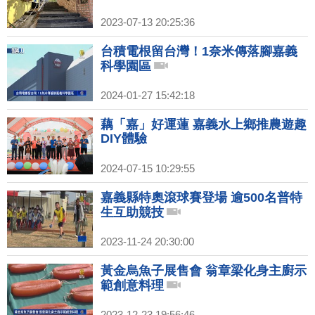
2023-07-13 20:25:36
台積電根留台灣！1奈米傳落腳嘉義
科學園區
2024-01-27 15:42:18
藕「嘉」好運蓮 嘉義水上鄉推農遊趣
DIY體驗
2024-07-15 10:29:55
嘉義縣特奧滾球賽登場 逾500名普特
生互助競技
2023-11-24 20:30:00
黃金烏魚子展售會 翁章梁化身主廚示
範創意料理
2023-12-23 19:56:46