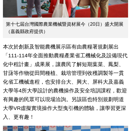
第十七屆台灣國際農業機械暨資材展今（20日）盛大開展
（嘉義縣政府提供）
本次於創新及智能農機展示區有由農糧署規劃展出
「111-114年全面推動農糧產業省工機械化及設備現代
化中程計畫」成果展，讓農民了解短期葉菜、鳳梨、
甘藷等作物從田間種植、栽培管理到收穫調製等一貫
化省工機械進程，也安排台大、興大、屏科大及嘉義
大學等4所大學設計的農機操作及安全培訓課程，歡迎
有興趣的民眾可以現場洽詢。另該區也特別規劃明道
大學VR虛擬實境操作大型曳引機的體驗，讓學習更深
入、更有趣！