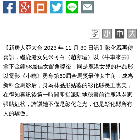
【新唐人亞太台 2023 年 11 月 30 日訊】彰化縣再傳
喜訊，繼鹿港女兒米可白（趙亦瑄）以《牛車來去》
拿下金鐘58最佳女配角獎後，同是鹿港女兒的林品彤
以電影《小曉》勇奪第60屆金馬獎最佳女主角，成為
新科金馬影后，身為林品彤姑婆的彰化縣長王惠美，
在得知喜訊後第一時間即指派駐地秘書前往鹿港老家
張貼紅榜，誇讚她不僅是彰化之光，也是彰化縣所有
人的驕傲。