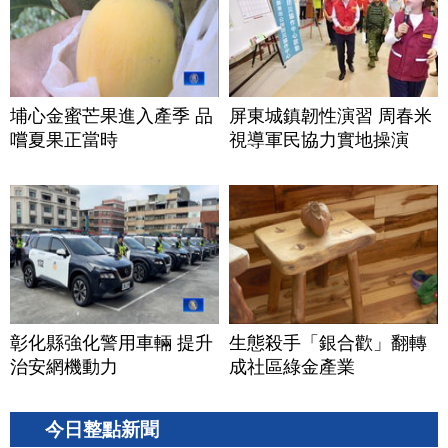
埔心金蜜芒果進入產季 品
屏東城鎮韌性演習 周春米
嚐夏果正當時
視導軍民協力實地操演
彰化縣強化警用車輛 提升
生態殺手「銀合歡」翻轉
治安網機動力
成社區綠金產業
今日整點新聞