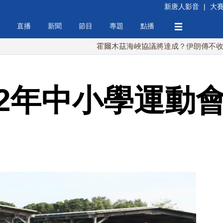
新唐人影音
|
大
直播
新聞
節目
專題
點播
霍爾木茲海峽協議將達成？伊朗傳不收通行費
2年中小學運動會