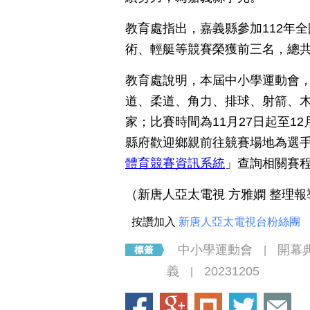
教育處指出，嘉義縣參加112年
術、輕艇等競賽榮獲前三名，總共
教育處說明，本屆中小學運動會
道、柔道、角力、排球、射箭、木
家；比賽時間為11月27日起至1
縣府歡迎鄉親前往競賽場地為選
體育競賽資訊系統
」查詢相關賽
（新唐人亞太電視 方雅嫻 整理報
按讚加入
新唐人亞太電視台粉絲團
中小學運動會
開幕
|
義
20231205
|