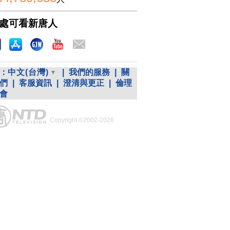
處可看新唐人
：
中文(台灣)
|
我們的服務
|
關
們
|
客服資訊
|
澄清與更正
|
倫理
會
Copyright ©2002-2026