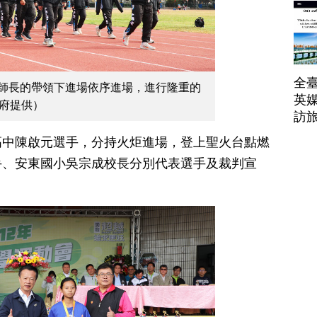
全臺
在師長的帶領下進場依序進場，進行隆重的
英媒
政府提供）
訪
高中陳啟元選手，分持火炬進場，登上聖火台點燃
手、安東國小吳宗成校長分別代表選手及裁判宣