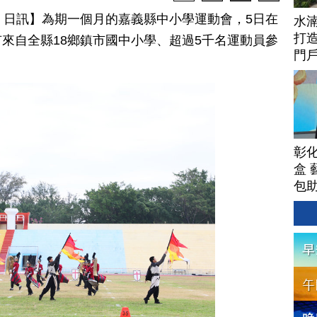
月 05 日訊】為期一個月的嘉義縣中小學運動會，5日在
水
打
來自全縣18鄉鎮市國中小學、超過5千名運動員參
門
彰
盒 
包