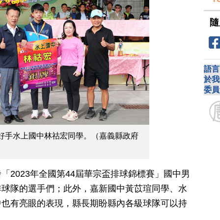
隨
語言
於我
委員
好手水上國中林祜宏同學。（嘉義縣政府
「2023年全國第44屆華宗盃排球錦標賽」國中男
排球隊的選手們；此外，嘉新國中黃苡瑄同學、水
中也有亮眼的表現，縣長期盼縣內各級球隊可以持