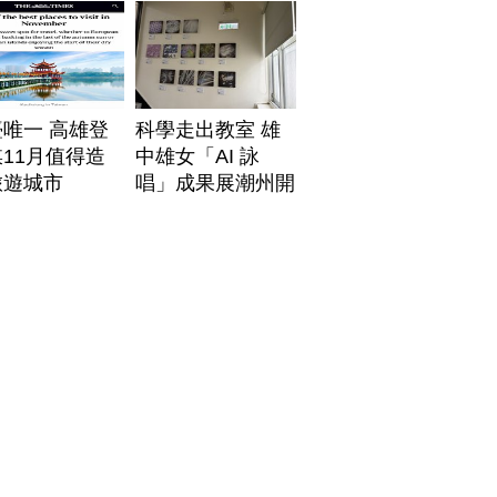
唯一 高雄登
科學走出教室 雄
11月值得造
中雄女「AI 詠
旅遊城市
唱」成果展潮州開
展