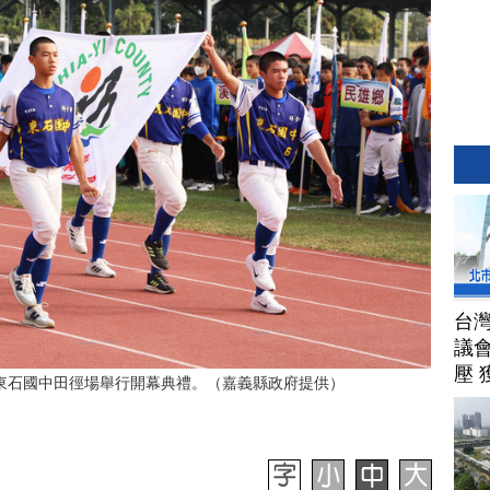
台
議
壓 
東石國中田徑場舉行開幕典禮。（嘉義縣政府提供）