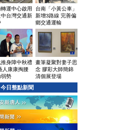
湳轉運中心啟用
台南「小黃公車」
造中台灣交通新
新增3路線 完善偏
戶
鄉交通運輸
化推身障中秋禮
畫筆凝聚對妻子思
藝人康康掏腰
念 膠彩大師簡錦
助弱勢
清個展登場
今日整點新聞