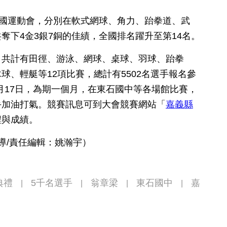
全國運動會，分別在軟式網球、角力、跆拳道、武
奪下4金3銀7銅的佳績，全國排名躍升至第14名。
，共計有田徑、游泳、網球、桌球、羽球、跆拳
球、輕艇等12項比賽，總計有5502名選手報名參
2月17日，為期一個月，在東石國中等各場館比賽，
手加油打氣。競賽訊息可到大會競賽網站「
嘉義縣
程與成績。
導/責任編輯：姚瀚宇）
典禮
5千名選手
翁章梁
東石國中
嘉
|
|
|
|