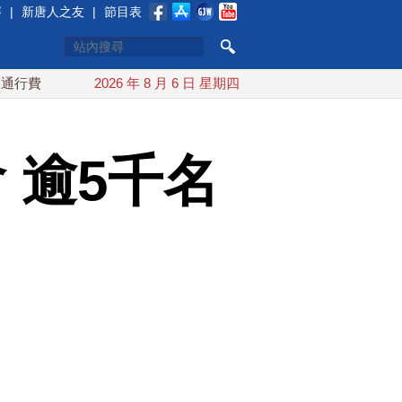
賽
|
新唐人之友
|
節目表
配合漢光 總統賴清德親登雲豹前進圓山指揮所
2026 年 8 月 6 日 星期四
炸彈無人機
 逾5千名