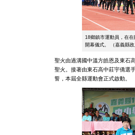
18鄉鎮市運動員，在
開幕儀式。 （嘉義縣
聖火由過溝國中溫方皓恩及東石
聖火。接著由東石高中莊宇僑選
誓，本屆全縣運動會正式啟動。