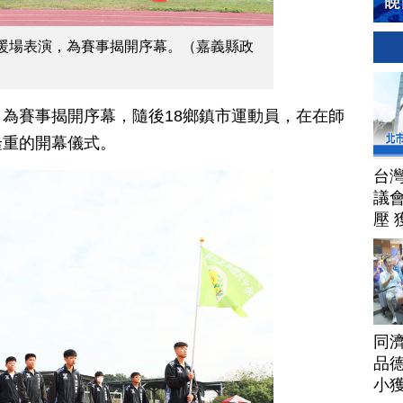
暖場表演，為賽事揭開序幕。（嘉義縣政
為賽事揭開序幕，隨後18鄉鎮市運動員，在在師
隆重的開幕儀式。
台
議
壓 
同
品德
小