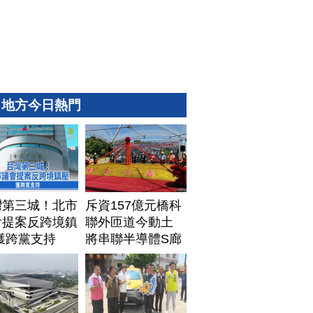
地方今日熱門
灣第三城！北市
斥資157億元橋科
會提案反跨境鎮
聯外匝道今動土
獲跨黨支持
將串聯半導體S廊
帶