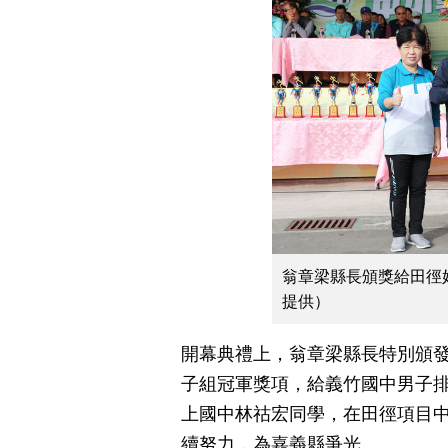
翁章梁縣長頒獎給田徑
提供）
開幕典禮上，翁章梁縣長特別頒發
子組冠軍獎項，給義竹國中男子
上國中林祜宏同學，在田徑項目
續努力，為嘉義縣爭光。