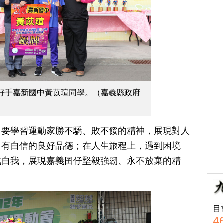
好手嘉新國中黃苡瑄同學。（嘉義縣政府
，要學習運動家勝不驕、敗不餒的精神，展現對人
己有自信的良好品德；在人生旅程上，遇到困境
戰自我，展現嘉義囝仔堅毅強韌、永不放棄的精
目
4