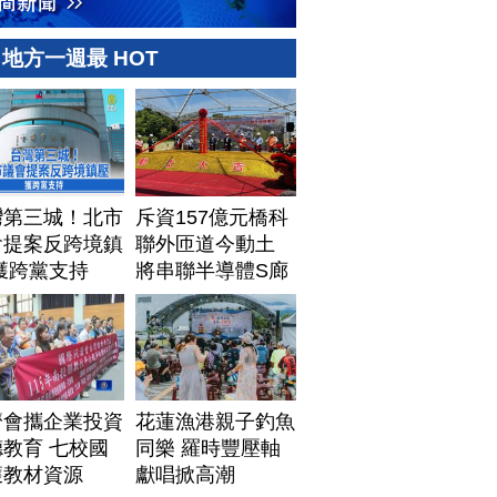
地方一週最 HOT
灣第三城！北市
斥資157億元橋科
會提案反跨境鎮
聯外匝道今動土
獲跨黨支持
將串聯半導體S廊
帶
濟會攜企業投資
花蓮漁港親子釣魚
教育 七校國
同樂 羅時豐壓軸
獲教材資源
獻唱掀高潮