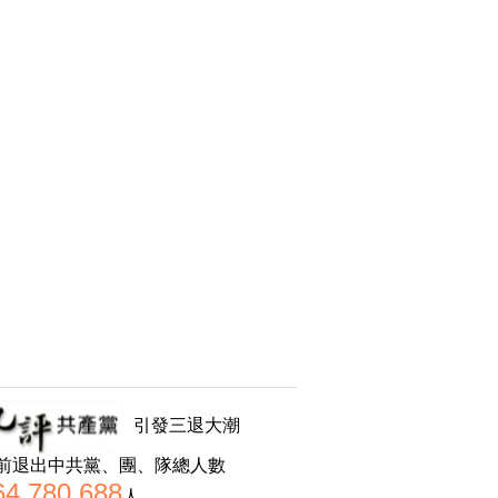
引發三退大潮
前退出中共黨、團、隊總人數
64,780,688
人