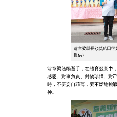
翁章梁縣長頒獎給田徑
提供）
翁章梁勉勵選手，在體育競賽中
感恩、對事負責、對物珍惜、對
時，不要妄自菲薄，要不斷地挑
神。