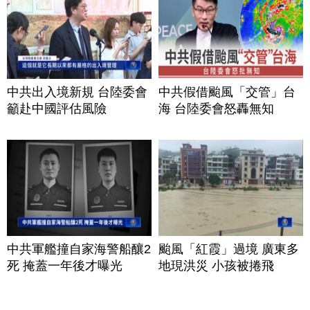
中共出入境新規 台陸委會
中共假借颱風「交管」台
籲赴中國評估風險
海 台陸委會怒轟無知
中共軍艦撞自家海警船釀2
颱風「紅霞」過境 廣東多
死 掩蓋一年後才曝光
地現洪災 小孩被捲飛