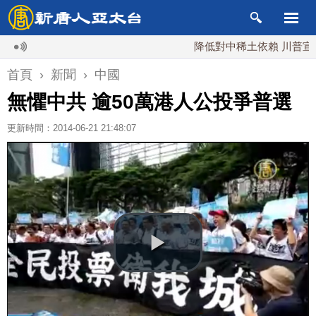
降低對中稀土依賴 川普宣布礦業
首頁
›
新聞
›
中國
無懼中共 逾50萬港人公投爭普選
更新時間：2014-06-21 21:48:07