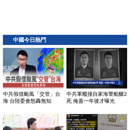
中國今日熱門
中共假借颱風「交管」台
中共軍艦撞自家海警船釀2
海 台陸委會怒轟無知
死 掩蓋一年後才曝光