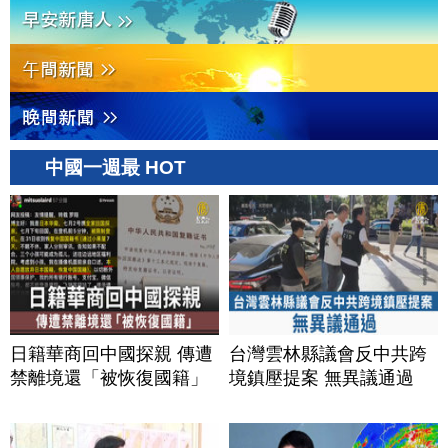
中國一週最 HOT
日籍華商回中國探親 傳遭
台灣雲林縣議會反中共跨
禁離境還「被恢復國籍」
境鎮壓提案 無異議通過