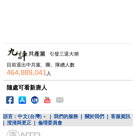
引發三退大潮
目前退出中共黨、團、隊總人數
464,889,041
人
隨處可看新唐人
語言：
中文(台灣)
|
我們的服務
|
關於我們
|
客服資訊
|
澄清與更正
|
倫理委員會