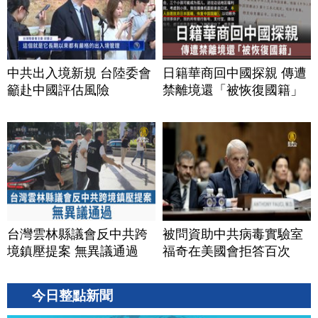
中共出入境新規 台陸委會
日籍華商回中國探親 傳遭
籲赴中國評估風險
禁離境還「被恢復國籍」
台灣雲林縣議會反中共跨
被問資助中共病毒實驗室
境鎮壓提案 無異議通過
福奇在美國會拒答百次
今日整點新聞