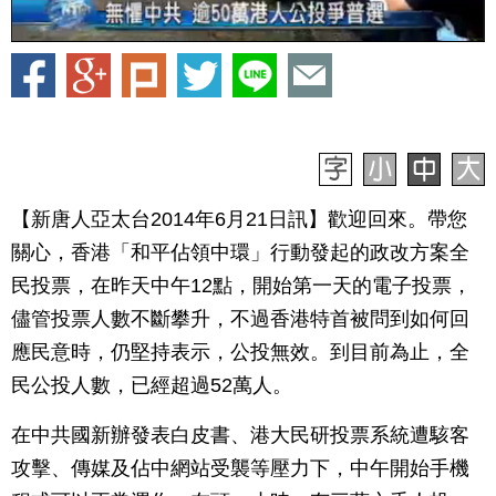
【新唐人亞太台2014年6月21日訊】歡迎回來。帶您
關心，香港「和平佔領中環」行動發起的政改方案全
民投票，在昨天中午12點，開始第一天的電子投票，
儘管投票人數不斷攀升，不過香港特首被問到如何回
應民意時，仍堅持表示，公投無效。到目前為止，全
民公投人數，已經超過52萬人。
在中共國新辦發表白皮書、港大民研投票系統遭駭客
攻擊、傳媒及佔中網站受襲等壓力下，中午開始手機