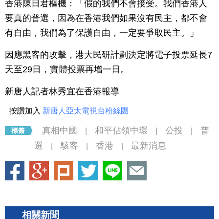
香港陳日君樞機：「假的我們不會接受。我們香港人
要真的普選，因為在香港我們如果沒有民主，都不會
有自由，我們為了保護自由，一定要爭取民主。」
因應黑客的攻擊，港大民研計劃決定將電子投票延長7
天至29日，實體投票再增一日。
新唐人記者林秀宜在香港報導
按讚加入
新唐人亞太電視台粉絲團
真相中國
和平佔領中環
公投
普
|
|
|
選
駭客
香港
最新消息
|
|
|
相關新聞