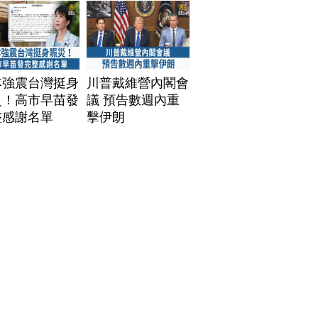
本強震台灣挺身
川普戴維營內閣會
災！高市早苗發
議 預告數週內重
整感謝名單
擊伊朗