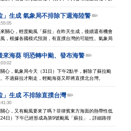
離台灣最近的時間，將是星期三的開學日，到時候，蘇拉
灣南端，成為四年多來，首個中心登陸台灣本島的颱風。
拉」生成 氣象局不排除下週海陸警
颱風預計在今天生成，後續影響仍待觀察。
:55:05
先來關心，輕度颱風「蘇拉」在昨天生成，後續還有機會
颱風，根據各國模式預測，有直撲台灣的可能性。氣象局
下週一開始就會影響台灣天氣，不排除在下星期二發布海
、週三接續發布陸上颱風警報。
後來海葵 明恐轉中颱、發布海警
:03:02
關心，氣象局今天（31日）下午2點半，解除了蘇拉颱
報。不過蘇拉才剛走，輕颱海葵又即將直撲北台灣。
拉」生成 不排除直撲台灣
:41:30
來關心，又有颱風要來了嗎？菲律賓東方海面的熱帶性低
24日）下午已經形成為第9號颱風「蘇拉」，詳細路徑
不過根據各國模式預測，是有直撲台灣的可能性。