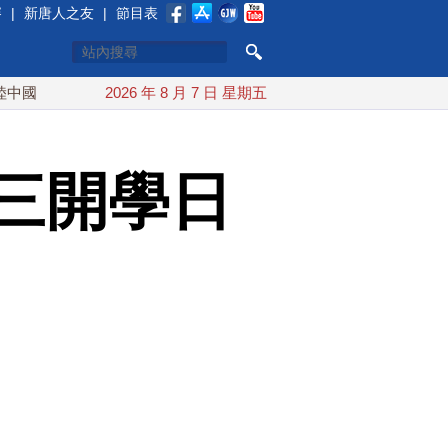
賽
|
新唐人之友
|
節目表
台灣漢光首結合城鎮演習 AIT連續發文讚「韌性台灣」
2026 年 8 月 7 日 星期五
搞
三開學日