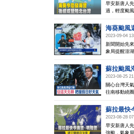
早安新唐人
過，輕度颱
在今晚發布
的時候。海
海葵颱風
北，都會構成
2023-09-04 13
新聞開始先
象局提醒澎湖
點太平洋海面
第13號颱風
蘇拉颱風
率偏低。
2023-08-25 21
關心台灣天氣
往南移動繞圈
象局預估，
蘇拉最快
2023-08-28 07
早安新唐人
強颱，氣象