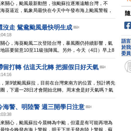
先來關心，颱風最新動態，強颱蘇拉逐漸遠離台灣，不
風海葵逼近，氣象局最快在今天中午發布海上颱風警報，
隨
陸上颱風警報，預估週六及週日，是海葵影響台灣最明顯
葵不排除會登陸台灣東北部，暴風圈可能對整個中部以
還沒走 鴛鴦颱風最快明生成
威脅，一直到下週四(7日)，全台天氣都相當不穩定。
:04:18
語言
來關心，海葵颱風二次登陸台灣，暴風圈仍持續影響，氣
於我
地區要留意10至11級強陣風。另外，今天（4日）早上8
委員
，又有一個熱帶低氣壓生成，氣象局預估最快在5日生成
鴛鴦，未來朝日本南方海面移動，預估對台灣直接影響機
滯留打轉 估這天北轉 把握假日好天氣
:14:16
，第9號颱風蘇拉，目前在台灣東南方的位置，預計將先
圈，下週一28日才會開始北轉。周末會是好天氣嗎？氣
到下週一為止，颱風對台灣不會有太大影響。
今海警、明陸警 週三開學日注意
:03:38
先來關心，颱風蘇拉今晨轉為中颱，但還是有可能再增為
局最快今晚發布海上警報，明天下半天發布陸上警報，蘇