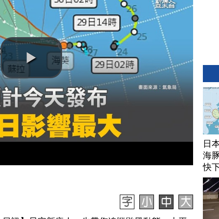
日
海豚
快