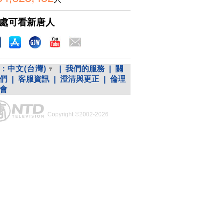
處可看新唐人
：
中文(台灣)
|
我們的服務
|
關
們
|
客服資訊
|
澄清與更正
|
倫理
會
Copyright ©2002-2026