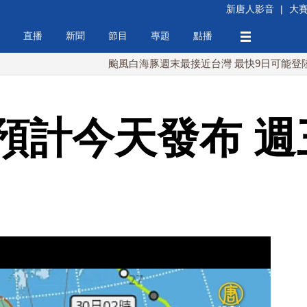
新唐人影音
|
大
直播
新聞
節目
專題
點播
颱風白海豚週末最接近台灣 最快9日可能登陸中國
預計今天發布 週