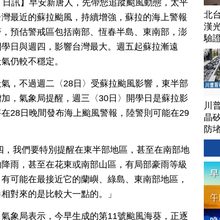
月 29 日訊】早安新唐人，先帶您追蹤颱風動態，太平
北
台灣最近的蘇拉颱風，持續增強，蘇拉的海上警報
漢
警，預估警戒區包括南部、恆春半島、東南部，澎
驗
開學日與週四，影響台灣最大。週五起蘇拉漸遠
天氣仍較不穩定。
氣，不過週二〈28日〉受蘇拉颱風影響，東半部
加，氣象局提醒，週三〈30日〉開學日是蘇拉影
川
在28日晚間發布海上颱風警報，陸警則可能在29
晶矽
防
四，我們要特別提醒在東半部地區，甚至在南部地
的降雨，甚至在花東或南部山區，有局部豪雨等級
，有可能在最接近它的蘭嶼、綠島、東南部地區，
力相對來的是比較大一點的。」
氣象局表示，今早生成的第11號颱風海葵，正逐