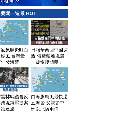
要聞一週最 HOT
本氣象廳緊盯白
日籍華商回中國探
颱風 台灣最
親 傳遭禁離境還
下午發海警
「被恢復國籍」
灣雲林縣議會反
白海豚颱風最快週
共跨境鎮壓提案
五海警 父親節中
異議通過
部以北防雨彈