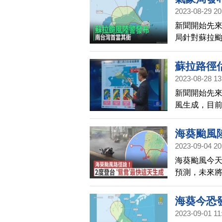
2023-08-29 20
新聞開始先來
局針對蘇拉
的時候，呼
蘇拉路徑
2023-08-28 13
新聞開始先來
風生成，目
最快今晚海
比較小，因
海葵颱風
2023-09-04 20
海葵颱風今
預測，未來
傍晚解除，
海葵今恐
2023-09-01 11