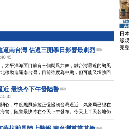
日
賑
完
進逼南台灣 估週三開學日影響最劇烈
:40:45
態，太平洋海面目前有三個颱風共舞，離台灣最近的颱風
向北移動進逼南台灣，目前強度為中颱，但可能又增強回
級。蘇拉對台灣影響，預計在週三30日開學日最劇烈。
逼近 最快今下午發陸警
:15:31
來關心，中度颱風蘇拉正慢慢朝台灣逼近，氣象局已經在
布海警，陸警最快將在今天下午發布。今天上半天各地仍
天氣，部分地區要留意局部36度高溫，下半天隨著颱風
近，將對巴士海峽及台灣東南部海面構成威脅。
布蘇拉颱風陸上警報 南台灣首當其衝