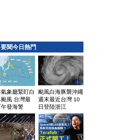
要聞今日熱門
本氣象廳緊盯白
颱風白海豚襲沖繩
颱風 台灣最
週末最近台灣 10
下午發海警
日登陸浙江