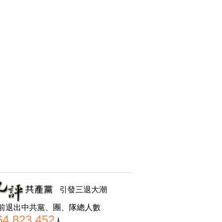
引發三退大潮
前退出中共黨、團、隊總人數
64,823,452
人