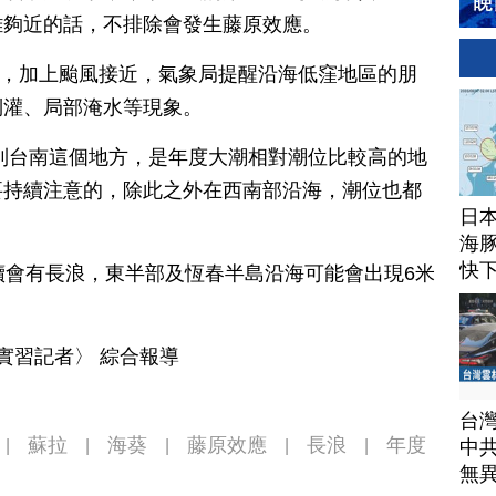
離夠近的話，不排除會發生藤原效應。
大潮，加上颱風接近，氣象局提醒沿海低窪地區的朋
倒灌、局部淹水等現象。
到台南這個地方，是年度大潮相對潮位比較高的地
要持續注意的，除此之外在西南部沿海，潮位也都
日
海豚
快
續會有長浪，東半部及恆春半島沿海可能會出現6米
。
實習記者〉 綜合報導
台
蘇拉
海葵
藤原效應
長浪
年度
中
|
|
|
|
|
無