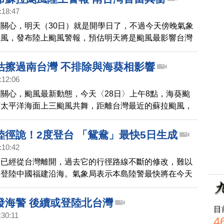
:18:47
關心，明天（30日）就是開學日了，不過今天傍晚氣象
颱風，發布陸上颱風警報，預估明天將是颱風最影響台灣
籲民眾做好防颱準備。
估擦過南台灣 不排除與海葵相影響
:12:06
關心，颱風最新動態，今天〈28日〉上午8點，海葵颱
前太平洋海面上三颱風共舞，距離台灣最近的蘇拉颱風，
警，將在週三開學日，到週四最影響台灣，由於颱風結構
此愈接近颱風中心的地方，風雨感受會比較明顯。
陸徑詭！2度登台 「鴛鴦」最快5日生成
:10:42
天已經從台灣離開，過去它的行徑路線不斷的修改，難以
將登陸中國福建沿海。氣象局表示本島陸警最快將在今天
海警最快將在明天下半天解除。
發海警 後續或登陸北台灣
目
:30:11
4