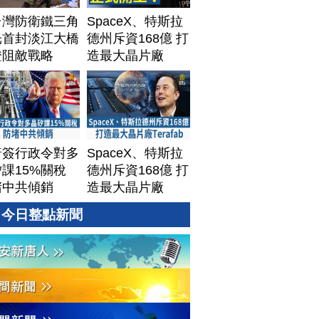
台灣防衛鐵三角
SpaceX、特斯拉
光首封淡江大橋
德州斥資168億 打
證阻敵戰略
造最大晶片廠
Terafab
普簽行政令對多
SpaceX、特斯拉
課15%關稅
德州斥資168億 打
堵中共傾銷
造最大晶片廠
Terafab
今日整點新聞