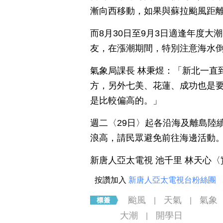
漸向西移動，如果與蘇拉颱風距
而8月30日至9月3日適逢年度
友，在漲潮期間，特別注意海水
氣象局課長 林秉煜：「新北一直
方，另外七美、花蓮、成功也是
是比較偏高的。」
週二〈29日〉起各沿海及離島陸
浪高，請民眾避免前往海邊活動
新唐人亞太電視 池千里 林天心〈
按讚加入
新唐人亞太電視台粉絲團
颱風
天氣
氣象
|
|
大潮
開學日
|