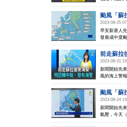
拉最強而且
可能穿過台
颱風「蘇
另外，海葵
2023-08-25 07
早安新唐人
發展成中度
表示，蘇拉
上颱風警報
前走蘇拉
2023-08-31 19
新聞開始先來
風的海上警
颱風「蘇
2023-08-24 19
新聞開始先
氣壓，今天（
尚不明朗，