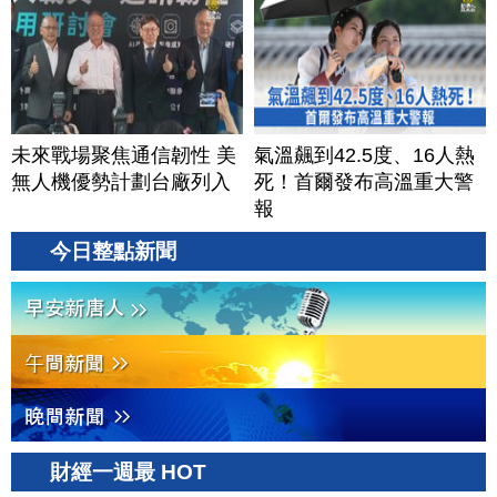
鍵樞紐？｜#財經新聞
│20260805 (三)
未來戰場聚焦通信韌性 美
氣溫飆到42.5度、16人熱
無人機優勢計劃台廠列入
死！首爾發布高溫重大警
報
今日整點新聞
財經一週最 HOT