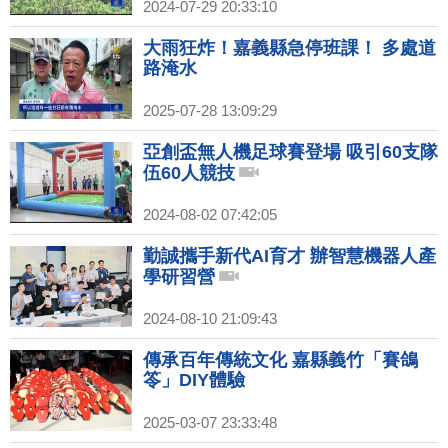
2024-07-29 20:33:10
大雨狂炸！嘉義縣急停班課！ 多處道
路淹水
2025-07-28 13:09:29
亞創盃無人機足球賽登場 吸引60支隊
伍60人競技
2024-08-02 07:42:05
勤誠攜手新代AI育才 辦智慧機器人產
學研習營
2024-08-10 21:09:43
傳承百年傳統文化 嘉縣義竹「賽鴿
笭」DIY體驗
2025-03-07 23:33:48