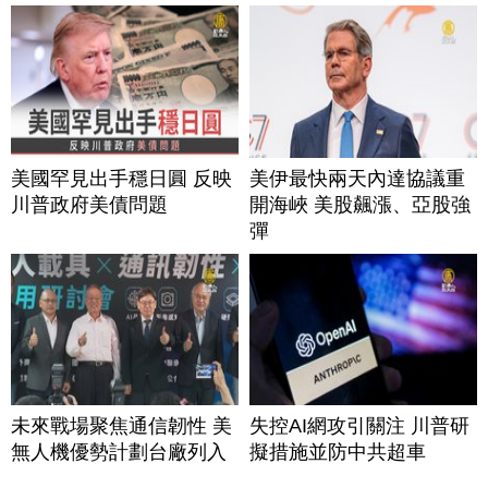
美國罕見出手穩日圓 反映
美伊最快兩天內達協議重
川普政府美債問題
開海峽 美股飆漲、亞股強
彈
未來戰場聚焦通信韌性 美
失控AI網攻引關注 川普研
無人機優勢計劃台廠列入
擬措施並防中共超車