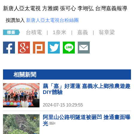
新唐人亞太電視 方雅嫻 張可心 李翊弘 台灣嘉義報導
按讚加入
新唐人亞太電視台粉絲團
台積電
1奈米
嘉義
翁章梁
|
|
|
相關新聞
藕「嘉」好運蓮 嘉義水上鄉推農遊趣
DIY體驗
2024-07-15 10:29:55
阿里山公路明隧道被砸凹 搶通畫面曝
光