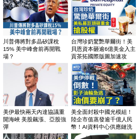
川普傳將對多晶矽課稅
台灣珍奶驚艷華爾街！美
15% 美中峰會前再開戰
貝恩資本砸逾6億美金入主
場？
貢茶拓國際版圖加速攻
美？｜#財經新聞｜
20260806(四)
美伊最快兩天內達協議重
美全面封殺中國光模組！
開海峽 美股飆漲、亞股強
陸企市值蒸發逾千億人民
彈
幣！AI資料中心供應鏈洗
牌？台灣喜迎轉單！成關