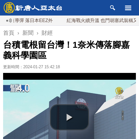
導彈 落日本EEZ外
紅海戰火續升溫 也門胡塞武裝稱又襲擊沙
首頁
›
新聞
›
財經
台積電根留台灣！1奈米傳落腳嘉
義科學園區
更新時間：2024-01-27 15:42:18