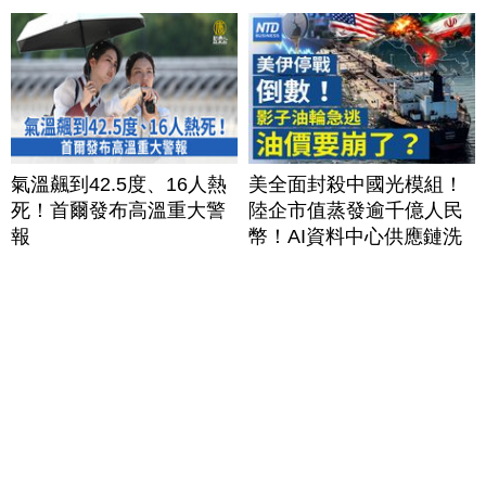
氣溫飆到42.5度、16人熱
美全面封殺中國光模組！
死！首爾發布高溫重大警
陸企市值蒸發逾千億人民
報
幣！AI資料中心供應鏈洗
牌？台灣喜迎轉單！成關
鍵樞紐？｜#財經新聞
│20260805 (三)